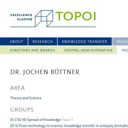
ABOUT
RESEARCH
KNOWLEDGE TRANSFER
PEOP
DIRECTORS AND BOARDS
CENTRAL ADMINISTRATION
PEO
DR. JOCHEN BÜTTNER
AREA
Theory and Science
GROUPS
(E-CSG-III) Spread of Knowledge
Topoi 1
(D-5) From technology to science: knowledge transfer in antiquity (includi