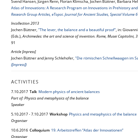
Svend Hansen, Jürgen Renn, Florian Klimscha, Jochen Büttner, Barbara He
Atlas of Innovations: A Research Program on Innovations in Prehistory and
Research Group Articles, eTopoi. Journal for Ancient Studies, Special Volume 6
Incollection 2013
Jochen Büttner,
"The lever, the balance and a beautiful proof"
, in: Giovann
(Eds.),
Archimedes: the art and science of invention. Rome, Musei Capitolini,
91
Article [inpress]
Jochen Büttner and Jenny Schlehofer,
"Die römischen Schnellwaagen im 
([inpress])
ACTIVITIES
7.
10.
2017
Talk
Modern physics of ancient balances
Part of: Physics and metaphysics of the balance
Speaker
5.
10.
2017
-
7.
10.
2017
Workshop
Physics and metaphysics of the balance
Organiser
10.
6.
2016
Colloquium
19. Arbeitstreffen “Atlas der Innovationen”
Organiser