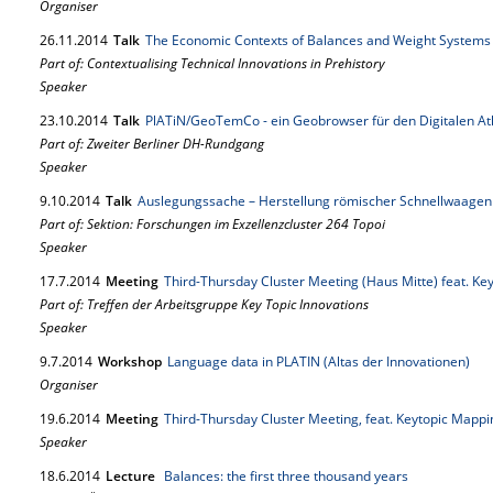
Organiser
26.
11.
2014
Talk
The Economic Contexts of Balances and Weight Systems 
Part of: Contextualising Technical Innovations in Prehistory
Speaker
23.
10.
2014
Talk
PlATiN/GeoTemCo - ein Geobrowser für den Digitalen Atl
Part of: Zweiter Berliner DH-Rundgang
Speaker
9.
10.
2014
Talk
Auslegungssache – Herstellung römischer Schnellwaagen 
Part of: Sektion: Forschungen im Exzellenzcluster 264 Topoi
Speaker
17.
7.
2014
Meeting
Third-Thursday Cluster Meeting (Haus Mitte) feat. Key
Part of: Treffen der Arbeitsgruppe Key Topic Innovations
Speaker
9.
7.
2014
Workshop
Language data in PLATIN (Altas der Innovationen)
Organiser
19.
6.
2014
Meeting
Third-Thursday Cluster Meeting, feat. Keytopic Mappi
Speaker
18.
6.
2014
Lecture
Balances: the first three thousand years