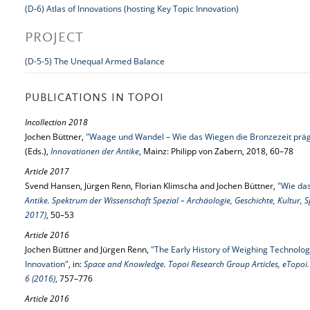
(D-6) Atlas of Innovations (hosting Key Topic Innovation)
PROJECT
(D-5-5) The Unequal Armed Balance
PUBLICATIONS IN TOPOI
Incollection 2018
Jochen Büttner,
"Waage und Wandel – Wie das Wiegen die Bronzezeit präg
(Eds.),
Innovationen der Antike
, Mainz: Philipp von Zabern, 2018, 60–78
Article 2017
Svend Hansen, Jürgen Renn, Florian Klimscha and Jochen Büttner,
"Wie da
Antike. Spektrum der Wissenschaft Spezial – Archäologie, Geschichte, Kultur,
2017)
, 50–53
Article 2016
Jochen Büttner and Jürgen Renn,
"The Early History of Weighing Technolog
Innovation"
, in:
Space and Knowledge. Topoi Research Group Articles, eTopoi. 
6 (2016)
, 757–776
Article 2016