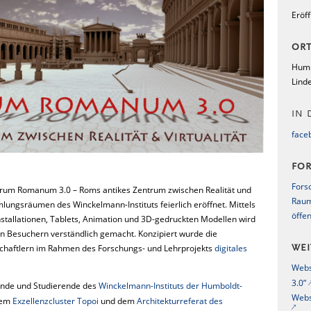
Eröff
OR
Humb
Lind
IN 
face
FO
Fors
Forum Romanum 3.0 – Roms antikes Zentrum zwischen Realität und
Raum
ungsräumen des Winckelmann-Instituts feierlich eröffnet. Mittels
öffe
nstallationen, Tablets, Animation und 3D-gedruckten Modellen wird
 Besuchern verständlich gemacht. Konzipiert wurde die
chaftlern im Rahmen des Forschungs- und Lehrprojekts
digitales
WEI
Webs
3.0”
rende und Studierende des
Winckelmann-Instituts der Humboldt-
Webs
dem
Exzellenzcluster Topoi
und dem
Architekturreferat des