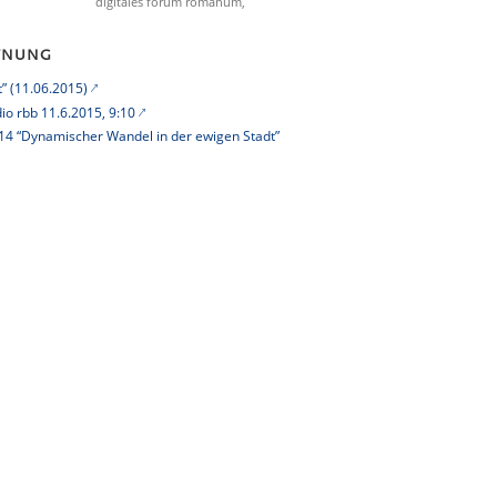
digitales forum romanum,
FFNUNG
t” (11.06.2015)
io rbb 11.6.2015, 9:10
4 “Dynamischer Wandel in der ewigen Stadt”