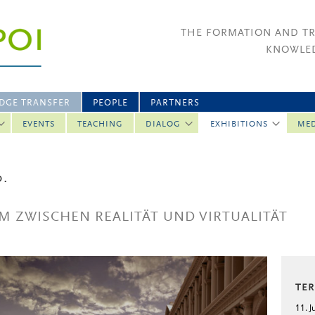
THE FORMATION AND T
KNOWLED
DGE TRANSFER
PEOPLE
PARTNERS
EVENTS
TEACHING
DIALOG
EXHIBITIONS
ME
.
M ZWISCHEN REALITÄT UND VIRTUALITÄT
TE
11. J