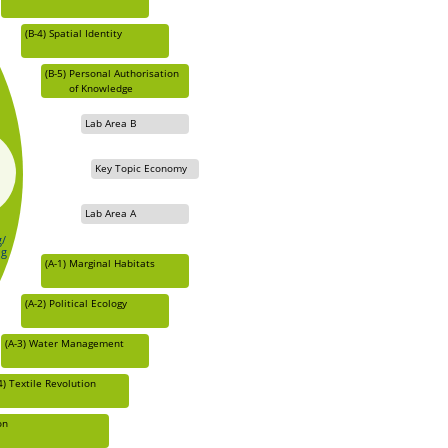
(B-4)
Spatial Identity
(B-5)
Personal Authorisation
of Knowledge
Lab Area B
Key Topic Economy
Lab Area A
/
ng
(A-1)
Marginal Habitats
(A-2)
Political Ecology
(A-3)
Water Management
4)
Textile Revolution
on