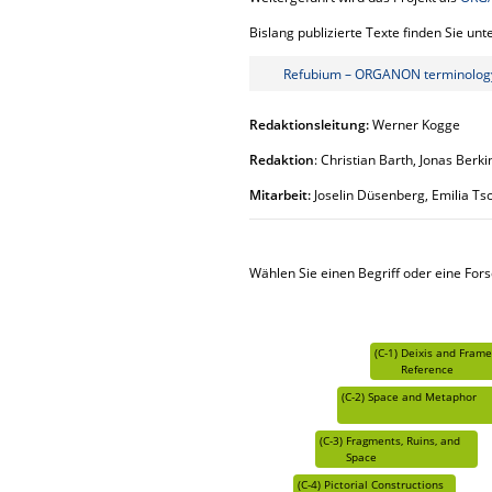
Bislang publizierte Texte finden Sie unte
Refubium – ORGANON terminology
Redaktionsleitung:
Werner Kogge
Redaktion
: Christian Barth, Jonas Berk
Mitarbeit:
Joselin Düsenberg, Emilia T
Wählen Sie einen Begriff oder eine For
(C-1)
Deixis and Frame
Reference
(C-2)
Space and Metaphor
(C-3)
Fragments, Ruins, and
Space
(C-4)
Pictorial Constructions