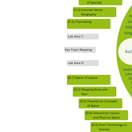
of Space(s)
(C-5)
Common Sense
Geography
m
(C-6)
Cityscaping
Oi
Kör
Ding
Lab Area C
Key Topic Mapping
Kul
Lab Area D
Archi
Land
(D-1)
Space of nature
Gr
(D-2)
Mapping Body and
Soul
(D-3)
Theoretical Concepts
of Space
(D-4)
Immaterial Causes
and Physical Space
(D-5)
From Technology to
Science