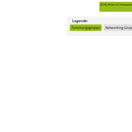
(D-6)
Atlas of Innovati
Legende:
Forschungsgruppe
Networking-Gru
Impressum