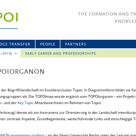
THE FORMATION AND T
KNOWLED
DGE TRANSFER
PEOPLE
PARTNERS
2–2019)
EARLY CAREER AND PROFESSORSHIPS
OPOIORGANON
e der Begriffslandschaft im Exzellenzcluster Topoi. In Diagrammform bildet sie fü
hungsgruppen ab. Die TOPOImap wurde ergänzt vom TOPOIorganon – ein Projekt 
b
– und der
Key Topic
-MitarbeiterInnen im Rahmen von Topoi.
erkzeug) diente als ein Instrument zur Orientierung in der Landschaft interdiszip
hier zentrale Aspekte, Grundlagentexte, weiterführende Links und einschlägige 
NON terminology toolbox
an der Feien Universität Berlin unter der Leitung v