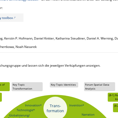
r:
 toolbox
ing, Kerstin P. Hofmann, Daniel Knitter, Katharina Steudtner, Daniel A. Werning, 
schertkowa, Noah Nasarek
schungsgruppe und lassen sich die jeweilgen Verküpfungen anzeigen.
s of
Key Topic
Key Topic Identities
Forum Spatial Data
Transformation
Analysis
(B-1)
Ro
K
Innovation*
Trans-
Invention*
(B-
Technologie*
formation
Narration
Globalisierung/