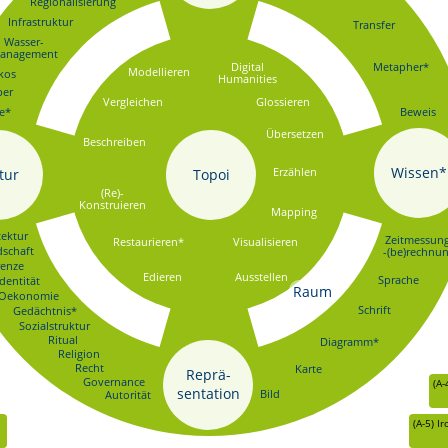
Regionalisierung
Infrastruktur
Transfer
Wasser-
anagement
Digital
Metapher*
Modellieren
kos
Humanities
per
Vergleichen
Glossieren
e*
Beweis
Übersetzen
Beschreiben
Wissen*
Erzählen
tur
Topoi
(Re)-
Konstruieren
Mapping
tektur
Zeitmessung
Restaurieren*
Visualisieren
schaft
-(be)rechnu
enze
Edieren
Ausstellen
Sprache
Identität
Raum
Oekonomie
Schrift
Gedächtnis*
Sozialstruktur
Ritual
Diagramm*
Religion
Recht
Karte
Reprä-
Governance
(A-
sentation
Bild
Autorität
(A-5)
Ir