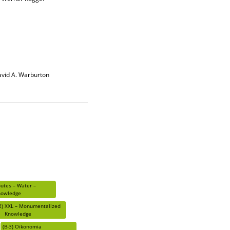
David A. Warburton
utes – Water –
nowledge
2)
XXL – Monumentalized
Knowledge
(B-3)
Oikonomia