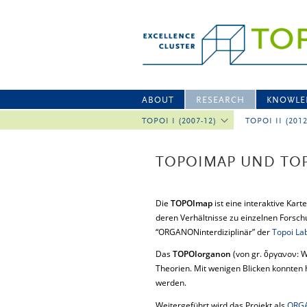
ABOUT
RESEARCH
KNOWLE
TOPOI I (2007-12)
TOPOI II (201
TOPOIMAP UND T
Die
TOPOImap
ist eine interaktive Kart
deren Verhältnisse zu einzelnen Forsc
“ORGANONinterdiziplinär” der
Topoi La
Das
TOPOIorganon
(von gr. ὄργανον: W
Theorien. Mit wenigen Blicken konnten 
werden.
Weitergeführt wird das Projekt als
ORGA