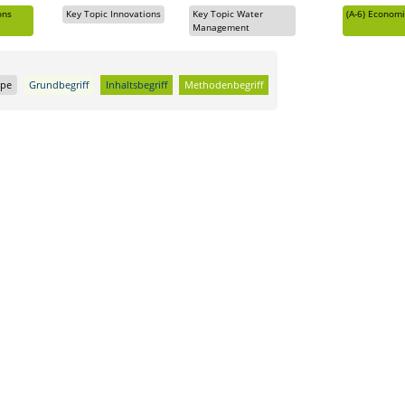
ons
Key Topic Innovations
Key Topic Water
(A-6)
Economi
Management
ppe
Grundbegriff
Inhaltsbegriff
Methodenbegriff
There will be no updates to this website after October 31, 2019, as t