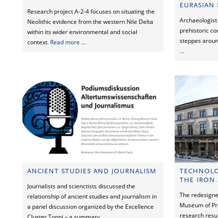
EURASIAN 
Research project A-2-4 focuses on situating the
Archaeologist
Neolithic evidence from the western Nile Delta
prehistoric co
within its wider environmental and social
steppes aroun
context.
Read more ...
…
ANCIENT STUDIES AND JOURNALISM
TECHNOLO
THE IRON
Journalists and scienctists discussed the
The redesigne
relationship of ancient studies and journalism in
Museum of Pre
a panel discussion organized by the Excellence
research resul
Cluster Topoi – a summary ...