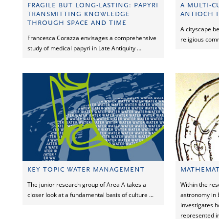
FRAGILE BUT LONG-LASTING: PAPYRI
A MULTI-C
TRANSMITTING KNOWLEDGE
ANTIOCH I
THROUGH SPACE AND TIME
A cityscape b
Francesca Corazza envisages a comprehensive
religious com
study of medical papyri in Late Antiquity …
KEY TOPIC WATER MANAGEMENT
MATHEMAT
The junior research group of Area A takes a
Within the re
closer look at a fundamental basis of culture ...
astronomy in B
investigates h
represented in