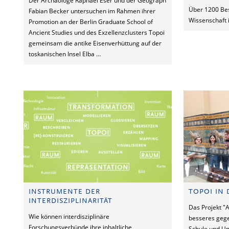
Der Archäologe Raphael Eser und der Geograph
Über 1200 Be
Fabian Becker untersuchen im Rahmen ihrer
Wissenschaft 
Promotion an der Berlin Graduate School of
Ancient Studies und des Exzellenzclusters Topoi
gemeinsam die antike Eisenverhüttung auf der
toskanischen Insel Elba …
INSTRUMENTE DER
TOPOI IN 
INTERDISZIPLINARITÄT
Das Projekt "A
Wie können interdisziplinäre
besseres gege
Forschungsverbünde ihre inhaltliche
Schule und Uni