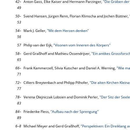
42–
Anton Gass, Elke Kaiser and Hermann Parzinger,
"Die Gräben der
49
50–
Svend Hansen, Jürgen Renn, Florian Klimscha and Jochen Büttner,
53
54–
Mark J. Geller,
"Mit dem Herzen denken"
56
57
Philip van der Eijk,
"Visonen vom Inneren des Körpers"
58–
Gerd Graßhoff and Mathieu Ossendrijver,
"Ein antikes Grossforsc
65
66–
Frank Kammerzell, Silvia Kutscher and Daniel A. Werning,
"Wie ma
71
72–
Cilliers Breytenbach and Philipp Pilhofer,
"Die alten Kirchen Kleina
77
78–
Verena Olejniczak Lobsien and Dominik Perler,
"Der Sitz der Seele
83
84–
Friederike Fless,
"Aufbau nach der Sprengung"
89
6–8
Michael Meyer and Gerd Graßhoff,
"Perspektiven: Ein Dreiklang a