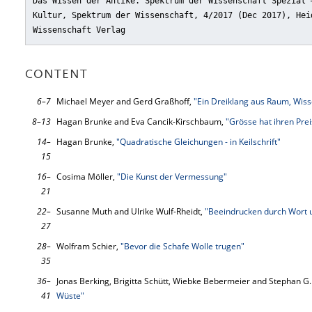
Das Wissen der Antike. Spektrum der Wissenschaft Spezial 
Kultur, Spektrum der Wissenschaft, 4/2017 (Dec 2017), Hei
Wissenschaft Verlag
CONTENT
6–7
Michael Meyer and Gerd Graßhoff,
"Ein Dreiklang aus Raum, Wiss
8–13
Hagan Brunke and Eva Cancik-Kirschbaum,
"Grösse hat ihren Prei
14–
Hagan Brunke,
"Quadratische Gleichungen - in Keilschrift"
15
16–
Cosima Möller,
"Die Kunst der Vermessung"
21
22–
Susanne Muth and Ulrike Wulf-Rheidt,
"Beeindrucken durch Wort 
27
28–
Wolfram Schier,
"Bevor die Schafe Wolle trugen"
35
36–
Jonas Berking, Brigitta Schütt, Wiebke Bebermeier and Stephan G
41
Wüste"