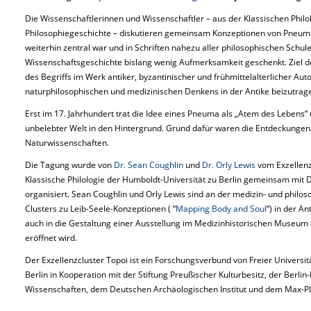
Die Wissenschaftlerinnen und Wissenschaftler – aus der Klassischen Philo
Philosophiegeschichte – diskutieren gemeinsam Konzeptionen von Pneuma 
weiterhin zentral war und in Schriften nahezu aller philosophischen Schul
Wissenschaftsgeschichte bislang wenig Aufmerksamkeit geschenkt. Ziel de
des Begriffs im Werk antiker, byzantinischer und frühmittelalterlicher A
naturphilosophischen und medizinischen Denkens in der Antike beizutrag
Erst im 17. Jahrhundert trat die Idee eines Pneuma als „Atem des Lebens
unbelebter Welt in den Hintergrund. Grund dafür waren die Entdeckunge
Naturwissenschaften.
Die Tagung wurde von
Dr. Sean Coughlin
und
Dr. Orly Lewis
vom Exzellenzc
Klassische Philologie der Humboldt-Universität zu Berlin gemeinsam mit Dr
organisiert. Sean Coughlin und Orly Lewis sind an der medizin- und philo
Clusters zu Leib-Seele-Konzeptionen ( “
Mapping Body and Soul
“) in der A
auch in die Gestaltung einer Ausstellung im Medizinhistorischen Museum de
eröffnet wird.
Der Exzellenzcluster Topoi ist ein Forschungsverbund von Freier Universit
Berlin in Kooperation mit der Stiftung Preußischer Kulturbesitz, der Ber
Wissenschaften, dem Deutschen Archäologischen Institut und dem Max-Pla