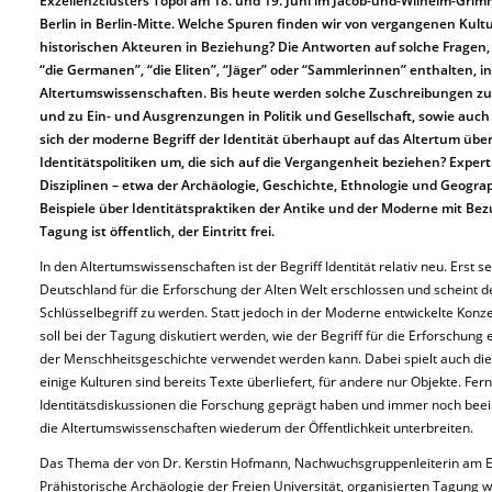
Exzellenzclusters Topoi am 18. und 19. Juni im Jacob-und-Wilhelm-Gri
Berlin in Berlin-Mitte. Welche Spuren finden wir von vergangenen Kult
historischen Akteuren in Beziehung? Die Antworten auf solche Fragen, 
“die Germanen”, “die Eliten”, “Jäger” oder “Sammlerinnen” enthalten, in
Altertumswissenschaften. Bis heute werden solche Zuschreibungen z
und zu Ein- und Ausgrenzungen in Politik und Gesellschaft, sowie auch
sich der moderne Begriff der Identität überhaupt auf das Altertum übe
Identitätspolitiken um, die sich auf die Vergangenheit beziehen? Exp
Disziplinen – etwa der Archäologie, Geschichte, Ethnologie und Geogra
Beispiele über Identitätspraktiken der Antike und der Moderne mit Bez
Tagung ist öffentlich, der Eintritt frei.
In den Altertumswissenschaften ist der Begriff Identität relativ neu. Erst 
Deutschland für die Erforschung der Alten Welt erschlossen und scheint 
Schlüsselbegriff zu werden. Statt jedoch in der Moderne entwickelte Konz
soll bei der Tagung diskutiert werden, wie der Begriff für die Erforschun
der Menschheitsgeschichte verwendet werden kann. Dabei spielt auch die Q
einige Kulturen sind bereits Texte überliefert, für andere nur Objekte. F
Identitätsdiskussionen die Forschung geprägt haben und immer noch beei
die Altertumswissenschaften wiederum der Öffentlichkeit unterbreiten.
Das Thema der von Dr. Kerstin Hofmann, Nachwuchsgruppenleiterin am Exz
Prähistorische Archäologie der Freien Universität, organisierten Tagung 