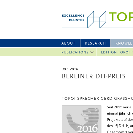
ABOUT
RESEARCH
KNOWLE
PUBLICATIONS
EDITION TOPOI
30.1.2016
BERLINER DH-PREIS
TOPOI SPRECHER GERD GRASSHOF
Seit 2015 verle
einmal jährlich
Projekte auf de
des if|DH|b, a
Gesamtwert von