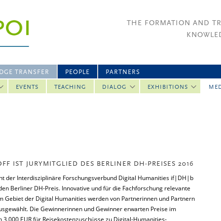
THE FORMATION AND T
KNOWLED
DGE TRANSFER
PEOPLE
PARTNERS
EVENTS
TEACHING
DIALOG
EXHIBITIONS
ME
F IST JURYMITGLIED DES BERLINER DH-PREISES 2016
iht der Interdisziplinäre Forschungsverbund Digital Humanities if|DH|b
 den Berliner DH-Preis. Innovative und für die Fachforschung relevante
m Gebiet der Digital Humanities werden von Partnerinnen und Partnern
usgewählt. Die Gewinnerinnen und Gewinner erwarten Preise im
 3.000 EUR für Reisekostenzuschüsse zu Digital-Humanities-