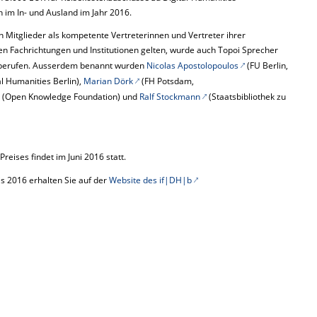
 im In- und Ausland im Jahr 2016.
ren Mitglieder als kompetente Vertreterinnen und Vertreter ihrer
en Fachrichtungen und Institutionen gelten, wurde auch Topoi Sprecher
erufen. Ausserdem benannt wurden
Nicolas Apostolopoulos
(FU Berlin,
al Humanities Berlin),
Marian Dörk
(FH Potsdam,
(Open Knowledge Foundation) und
Ralf Stockmann
(Staatsbibliothek zu
reises findet im Juni 2016 statt.
s 2016 erhalten Sie auf der
Website des if|DH|b