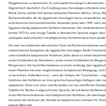
Neugeborenen zu bestimmen. Es sind sowohl Horoskope in demotischer – al
Altgriechisch überliefert. Die Erstellung eines Horoskopes erforderte ein
Mond, Sonne und der fünf damals bekannten Planeten: Merkur, Venus, Mars
Rechenmethoden, die die ägyptischen Astrologen hierzu verwendeten, war
amerikanische Astronomiehistoriker Alexander Jones wies 1999 nach, das
Ägyptens häufig babylonische Verfahren benutzten. Der niederländische
konnte 1972 für eine einzige Tabelle in demotischer Sprache zeigen, dass
und Jupiter wahrscheinlich mit babylonischen Verfahren berechnet wurden
Die zwei neu entdeckten demotischen Texte mit Recheninstruktionen werfe
mathematische Kompetenz der ägyptischen Astrologen. Beide Tonscherbe
unterschiedliche babylonische Verfahren. Jedes davon ist einem bestim
ersten Sichtbarkeit als Abendstern, seiner ersten Sichtbarkeit als Morgens
Morgenstern. Die Inschriften beweisen erstmals eindeutig, dass ägyptisch
einem Planeten mit einer vergleichsweise komplizierten Bewegung, nach 
zu berechnen. Außerdem ist es – nach der Analyse der Tonscherben – soga
Gelehrten das Verfahren vor ihren griechischsprachigen Kollegen oder z
adaptierten. Denn zum einen sind die beiden nun neu entzifferten Ostraka
Tabellen für Merkur in altgriechischer Sprache, die auf diesen Verfahren 
ersten Recheninstruktionen nach babylonischen Verfahren, die überhaupt
benutzten die Verfasser der Ostraka ein babylonisches Lehnwort für “Grad
eigenes Wort gab.