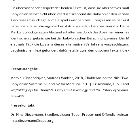
Ein überraschender Aspekt der beiden Texte ist, dass sie alternatives m
Babylonien selbst nicht überliefert ist. Während die Babylonier den varia
Tierkreises zurücklegt, zum Beispiel zwischen zwei Ereignissen seiner erst
berechnen, teilen die ägyptischen Astrologen den Tierkreis zuerst in klein
Merkur zurückgelegten Abstand erhalten sie durch das Abzählen einer fest
identischen Ergebnis wie bei der babylonischen Berechnungsweise. Der 
erstmals 1957 die Existenz dieses alternativen Verfahrens vorgeschlagen.
babylonischen Text gefunden, dafür jetzt in zwei demotischen Texten, die
Literaturangabe
Mathieu Ossendrijver, Andreas Winkler, 2018, Chaldeans on the Nile: Two
Babylonian Systems A
1
and A
2
for Mercury, in: C. J. Crisostomo, E. A. Esco
Scaffolding of Our Thoughts: Essays on Assyriology and the History of Scienc
382–419.
Pressekontakt
Dr. Nina Diezemann, Exzellenzcluster Topoi, Presse- und Öffentlichkeitsar
nina.diezemann@topoi.org