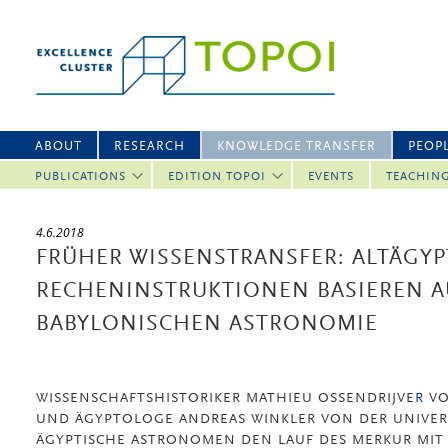
ABOUT
RESEARCH
KNOWLEDGE TRANSFER
PEOP
PUBLICATIONS
EDITION TOPOI
EVENTS
TEACHIN
4.6.2018
FRÜHER WISSENSTRANSFER: ALTÄGYP
RECHENINSTRUKTIONEN BASIEREN A
BABYLONISCHEN ASTRONOMIE
WISSENSCHAFTSHISTORIKER MATHIEU OSSENDRIJVE
R
VO
UND ÄGYPTOLOGE ANDREAS WINKLER VON DER UNIVERS
ÄGYPTISCHE ASTRONOMEN DEN LAUF DES MERKUR MI