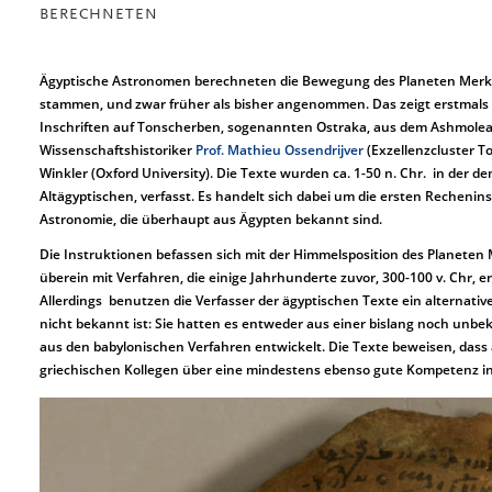
BERECHNETEN
Ägyptische Astronomen berechneten die Bewegung des Planeten Merku
stammen, und zwar früher als bisher angenommen. Das zeigt erstmals 
Inschriften auf Tonscherben, sogenannten Ostraka, aus dem Ashmole
Wissenschaftshistoriker
Prof. Mathieu Ossendrijver
(Exzellenzcluster T
Winkler (Oxford University). Die Texte wurden ca. 1-50 n. Chr. in der d
Altägyptischen, verfasst. Es handelt sich dabei um die ersten Recheni
Astronomie, die überhaupt aus Ägypten bekannt sind.
Die Instruktionen befassen sich mit der Himmelsposition des Planet
überein mit Verfahren, die einige Jahrhunderte zuvor, 300-100 v. Chr,
Allerdings benutzen die Verfasser der ägyptischen Texte ein alternati
nicht bekannt ist: Sie hatten es entweder aus einer bislang noch un
aus den babylonischen Verfahren entwickelt. Die Texte beweisen, dass 
griechischen Kollegen über eine mindestens ebenso gute Kompetenz in