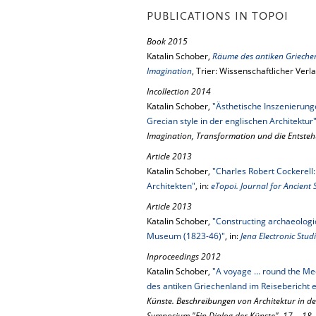
PUBLICATIONS IN TOPOI
Book 2015
Katalin Schober,
Räume des antiken Griechen
Imagination
, Trier: Wissenschaftlicher Verl
Incollection 2014
Katalin Schober,
"Ästhetische Inszenierun
Grecian style in der englischen Architektur
Imagination, Transformation und die Entste
Article 2013
Katalin Schober,
"Charles Robert Cockerell
Architekten"
, in:
eTopoi. Journal for Ancient
Article 2013
Katalin Schober,
"Constructing archaeologica
Museum (1823-46)"
, in:
Jena Electronic Stud
Inproceedings 2012
Katalin Schober,
"A voyage … round the Med
des antiken Griechenland im Reisebericht e
Künste. Beschreibungen von Architektur in de
Symposium "Ein Dialog der Künste", 17. - 18