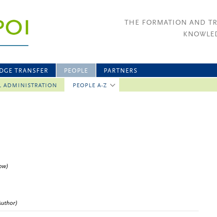
THE FORMATION AND T
KNOWLED
DGE TRANSFER
PEOPLE
PARTNERS
L ADMINISTRATION
PEOPLE A-Z
low)
Author)