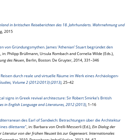
land in britischen Reiseberichten des 18. Jahrhunderts. Wahrnehmung und
ag, 2015
gen von Gründungsmythen. James ‘Athenian’ Stuart begründet den
"
, in: Philipp Brüllmann, Ursula Rombach and Cornelia Wilde (Eds.),
hung des Neuen
, Berlin, Boston: De Gruyter, 2014, 331–346
: Reisen durch reale und virtuelle Räume im Werk eines Archäologen-
 Studies, Volume 2 (2012/2013) (2013)
, 25–42
l signs in Greek revival architecture: Sir Robert Smirke’s British
ies in English Language and Literatures, 2012 (2013)
, 1–16
iterranean des Earl of Sandwich: Betrachtungen über die Architektur
ines dilettante"
, in: Barbara von Orelli-Messerli (Ed.),
Ein Dialog der
r Literatur von der frühen Neuzeit bis zur Gegenwart. Internationales
. September 2010
, Petersberg: Imhof Verlag, 2012, 56–67