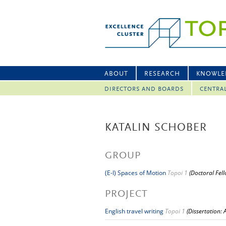
ABOUT
RESEARCH
KNOWLE
DIRECTORS AND BOARDS
CENTRA
KATALIN SCHOBER
GROUP
(E-I) Spaces of Motion
Topoi 1
(Doctoral Fel
PROJECT
English travel writing
Topoi 1
(Dissertation: 