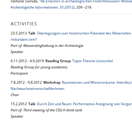
Stefanie Samida,
"Re-Enactors in archäologischen Freilichtmuseen: Motiv
Archäologische Informationen, 35 (2012)
, 209 –218
ACTIVITIES
23.
5.
2013
Talk
Überlegungen zum historischen Potential des Materielle
redundant sein?
Part of: Massendinghaltung in der Archäologie
Speaker
6.
11.
2012
-
4.
9.
2019
Reading Group
Topoi-Theorie-Lesezirkel
Reading Group for young academics
Participant
7.
8.
2012
-
9.
8.
2012
Workshop
Raumwissen und Wissensräume. Interdiszi
NachwuchswissenschaftlerInnen
Chair
15.
2.
2012
Talk
Durch Zeit und Raum: Performative Aneignung von Verga
Part of: Third meeting of the CSG-V-think tank
Speaker