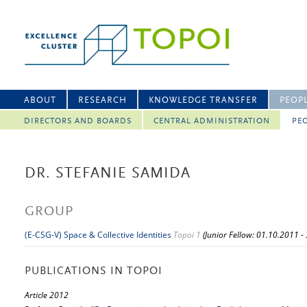
ABOUT
RESEARCH
KNOWLEDGE TRANSFER
PEOP
DIRECTORS AND BOARDS
CENTRAL ADMINISTRATION
PEO
DR. STEFANIE SAMIDA
GROUP
(E-CSG-V) Space & Collective Identities
Topoi 1
(Junior Fellow: 01.10.2011 -
PUBLICATIONS IN TOPOI
Article 2012