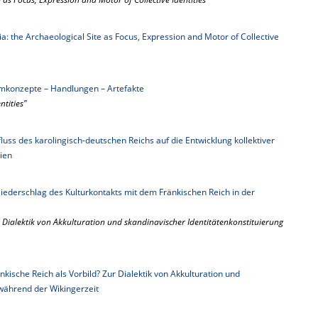
a: the Archaeological Site as Focus, Expression and Motor of Collective
umkonzepte – Handlungen – Artefakte
ntities"
nfluss des karolingisch-deutschen Reichs auf die Entwicklung kollektiver
vien
ederschlag des Kulturkontakts mit dem Fränkischen Reich in der
r Dialektik von Akkulturation und skandinavischer Identitätenkonstituierung
nkische Reich als Vorbild? Zur Dialektik von Akkulturation und
 während der Wikingerzeit