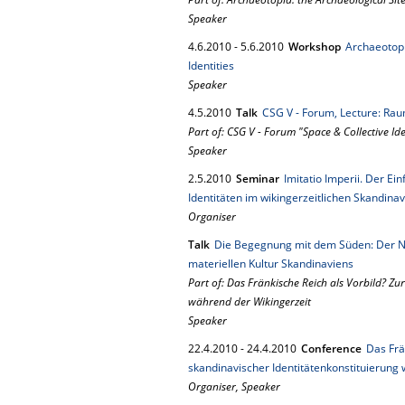
Speaker
4.
6.
2010
-
5.
6.
2010
Workshop
Archaeotopi
Identities
Speaker
4.
5.
2010
Talk
CSG V - Forum, Lecture: Ra
Part of: CSG V - Forum "Space & Collective Ide
Speaker
2.
5.
2010
Seminar
Imitatio Imperii. Der Ei
Identitäten im wikingerzeitlichen Skandina
Organiser
Talk
Die Begegnung mit dem Süden: Der Ni
materiellen Kultur Skandinaviens
Part of: Das Fränkische Reich als Vorbild? Zu
während der Wikingerzeit
Speaker
22.
4.
2010
-
24.
4.
2010
Conference
Das Frä
skandinavischer Identitätenkonstituierung
Organiser, Speaker