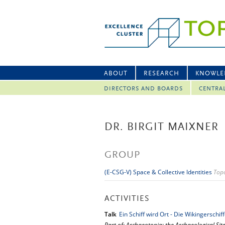
ABOUT
RESEARCH
KNOWLE
DIRECTORS AND BOARDS
CENTRA
DR. BIRGIT MAIXNER
GROUP
(E-CSG-V) Space & Collective Identities
Topo
ACTIVITIES
Talk
Ein Schiff wird Ort - Die Wikingerschi
Part of: Archaeotopia: the Archaeological Site