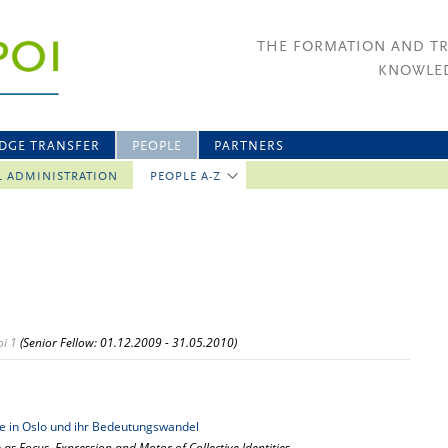
THE FORMATION AND T
KNOWLED
DGE TRANSFER
PEOPLE
PARTNERS
L ADMINISTRATION
PEOPLE A-Z
i 1
(Senior Fellow: 01.12.2009 - 31.05.2010)
ffe in Oslo und ihr Bedeutungswandel
 as Focus, Expression and Motor of Collective Identities