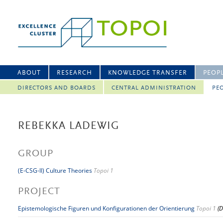
ABOUT
RESEARCH
KNOWLEDGE TRANSFER
PEOP
DIRECTORS AND BOARDS
CENTRAL ADMINISTRATION
PEO
REBEKKA LADEWIG
GROUP
(E-CSG-II) Culture Theories
Topoi 1
PROJECT
Epistemologische Figuren und Konfigurationen der Orientierung
Topoi 1
(D