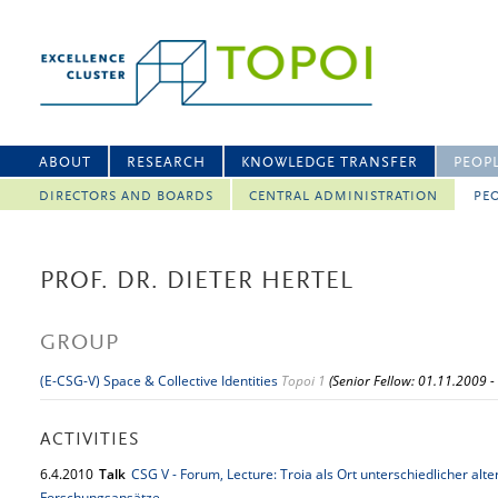
ABOUT
RESEARCH
KNOWLEDGE TRANSFER
PEOP
DIRECTORS AND BOARDS
CENTRAL ADMINISTRATION
PEO
PROF. DR. DIETER HERTEL
GROUP
(E-CSG-V) Space & Collective Identities
Topoi 1
(Senior Fellow: 01.11.2009 -
ACTIVITIES
6.
4.
2010
Talk
CSG V - Forum, Lecture: Troia als Ort unterschiedlicher alt
Forschungsansätze