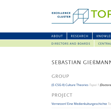
ABOUT
RESEARCH
KNOWLE
DIRECTORS AND BOARDS
CENTRA
SEBASTIAN GIE
ß
MAN
GROUP
(E-CSG-II) Culture Theories
Topoi 1
(Doctora
PROJECT
Vernetzen! Eine Medienkulturgeschichte
To