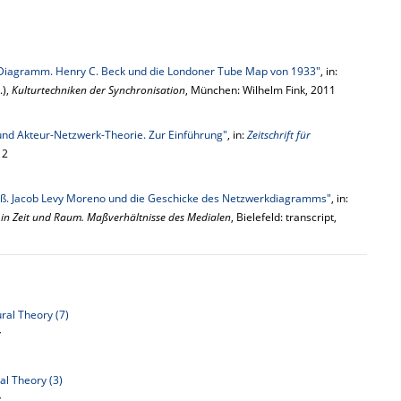
 Diagramm. Henry C. Beck und die Londoner Tube Map von 1933"
, in:
.),
Kulturtechniken der Synchronisation
, München: Wilhelm Fink, 2011
und Akteur-Netzwerk-Theorie. Zur Einführung"
, in:
Zeitschrift für
12
roß. Jacob Levy Moreno und die Geschicke des Netzwerkdiagramms"
, in:
in Zeit und Raum. Maßverhältnisse des Medialen
, Bielefeld: transcript,
ral Theory (7)
y
al Theory (3)
y