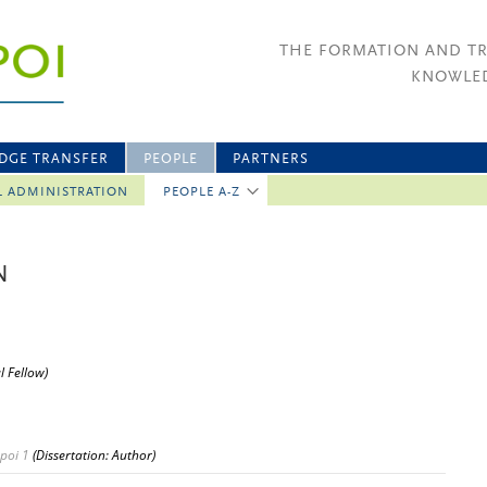
THE FORMATION AND T
KNOWLED
DGE TRANSFER
PEOPLE
PARTNERS
L ADMINISTRATION
PEOPLE A-Z
N
l Fellow)
poi 1
(Dissertation: Author)