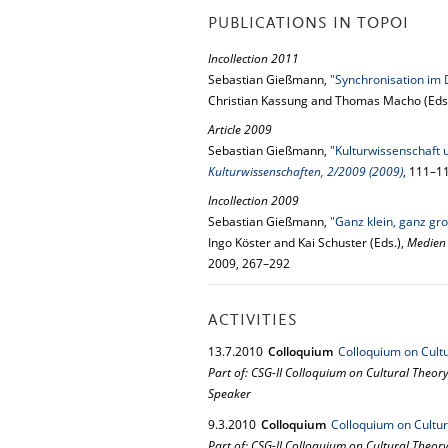
PUBLICATIONS IN TOPOI
Incollection 2011
Sebastian Gießmann,
"Synchronisation im
Christian Kassung and Thomas Macho (Eds
Article 2009
Sebastian Gießmann,
"Kulturwissenschaft 
Kulturwissenschaften, 2/2009 (2009)
, 111–1
Incollection 2009
Sebastian Gießmann,
"Ganz klein, ganz g
Ingo Köster and Kai Schuster (Eds.),
Medien 
2009, 267–292
ACTIVITIES
13.
7.
2010
Colloquium
Colloquium on Cultu
Part of: CSG-II Colloquium on Cultural Theor
Speaker
9.
3.
2010
Colloquium
Colloquium on Cultur
Part of: CSG-II Colloquium on Cultural Theor