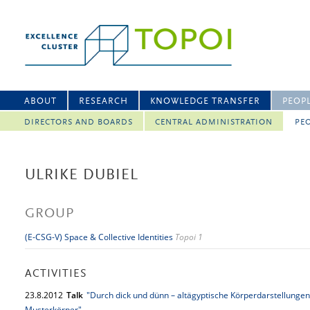
ABOUT
RESEARCH
KNOWLEDGE TRANSFER
PEOP
DIRECTORS AND BOARDS
CENTRAL ADMINISTRATION
PEO
ULRIKE DUBIEL
GROUP
(E-CSG-V) Space & Collective Identities
Topoi 1
ACTIVITIES
23.
8.
2012
Talk
"Durch dick und dünn – altägyptische Körperdarstellunge
Musterkörper"