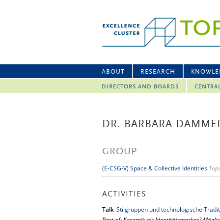
ABOUT
RESEARCH
KNOWLE
DIRECTORS AND BOARDS
CENTRA
DR. BARBARA DAMME
GROUP
(E-CSG-V) Space & Collective Identities
Topo
ACTIVITIES
Talk
Stilgruppen und technologische Tradi
Part of: Keramik als Identitätsmarker? Mögli