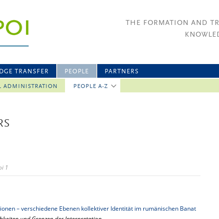
THE FORMATION AND T
KNOWLED
DGE TRANSFER
PEOPLE
PARTNERS
L ADMINISTRATION
PEOPLE A-Z
RS
i 1
tionen – verschiedene Ebenen kollektiver Identität im rumänischen Banat
chkeiten und Grenzen der Interpretation