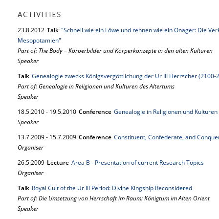
ACTIVITIES
23.
8.
2012
Talk
"Schnell wie ein Löwe und rennen wie ein Onager: Die Ve
Mesopotamien"
Part of: The Body – Körperbilder und Körperkonzepte in den alten Kulturen
Speaker
Talk
Genealogie zwecks Königsvergöttlichung der Ur III Herrscher (2100-2
Part of: Genealogie in Religionen und Kulturen des Altertums
Speaker
18.
5.
2010
-
19.
5.
2010
Conference
Genealogie in Religionen und Kulturen
Speaker
13.
7.
2009
-
15.
7.
2009
Conference
Constituent, Confederate, and Conqu
Organiser
26.
5.
2009
Lecture
Area B - Presentation of current Research Topics
Organiser
Talk
Royal Cult of the Ur III Period: Divine Kingship Reconsidered
Part of: Die Umsetzung von Herrschaft im Raum: Königtum im Alten Orient
Speaker