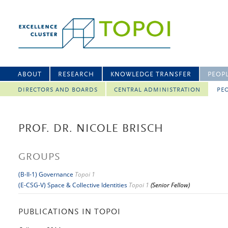
ABOUT
RESEARCH
KNOWLEDGE TRANSFER
PEOP
DIRECTORS AND BOARDS
CENTRAL ADMINISTRATION
PEO
PROF. DR. NICOLE BRISCH
GROUPS
(B-II-1) Governance
Topoi 1
(E-CSG-V) Space & Collective Identities
Topoi 1
(Senior Fellow)
PUBLICATIONS IN TOPOI