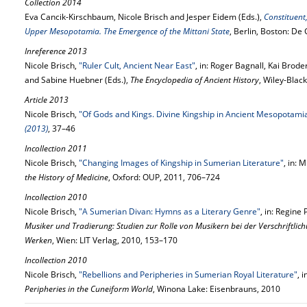
Collection 2014
Eva Cancik-Kirschbaum, Nicole Brisch and Jesper Eidem (Eds.),
Constituent
Upper Mesopotamia. The Emergence of the Mittani State
, Berlin, Boston: De
Inreference 2013
Nicole Brisch,
"Ruler Cult, Ancient Near East"
, in: Roger Bagnall, Kai Bro
and Sabine Huebner (Eds.),
The Encyclopedia of Ancient History
, Wiley-Blac
Article 2013
Nicole Brisch,
"Of Gods and Kings. Divine Kingship in Ancient Mesopotami
(2013)
, 37–46
Incollection 2011
Nicole Brisch,
"Changing Images of Kingship in Sumerian Literature"
, in: 
the History of Medicine
, Oxford: OUP, 2011, 706–724
Incollection 2010
Nicole Brisch,
"A Sumerian Divan: Hymns as a Literary Genre"
, in: Regine
Musiker und Tradierung: Studien zur Rolle von Musikern bei der Verschriftlic
Werken
, Wien: LIT Verlag, 2010, 153–170
Incollection 2010
Nicole Brisch,
"Rebellions and Peripheries in Sumerian Royal Literature"
, 
Peripheries in the Cuneiform World
, Winona Lake: Eisenbrauns, 2010