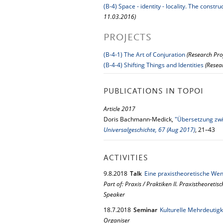
(B-4) Space - identity - locality. The constr
11.03.2016)
PROJECTS
(B-4-1) The Art of Conjuration
(Research Proj
(B-4-4) Shifting Things and Identities
(Resea
PUBLICATIONS IN TOPOI
Article 2017
Doris Bachmann-Medick,
"Übersetzung zwis
Universalgeschichte, 67 (Aug 2017)
, 21–43
ACTIVITIES
9.
8.
2018
Talk
Eine praxistheoretische We
Part of: Praxis / Praktiken II. Praxistheoret
Speaker
18.
7.
2018
Seminar
Kulturelle Mehrdeutigk
Organiser