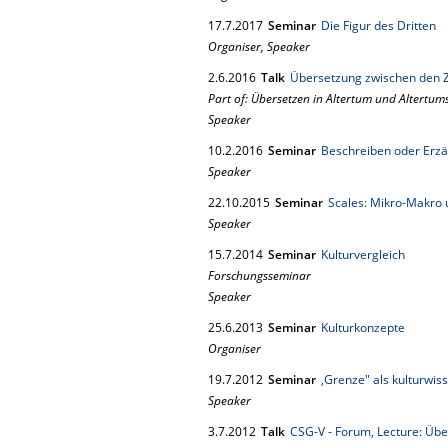
17.
7.
2017
Seminar
Die Figur des Dritten
Organiser, Speaker
2.
6.
2016
Talk
Übersetzung zwischen den Ze
Part of: Übersetzen in Altertum und Altert
Speaker
10.
2.
2016
Seminar
Beschreiben oder Erzä
Speaker
22.
10.
2015
Seminar
Scales: Mikro-Makro
Speaker
15.
7.
2014
Seminar
Kulturvergleich
Forschungsseminar
Speaker
25.
6.
2013
Seminar
Kulturkonzepte
Organiser
19.
7.
2012
Seminar
‚Grenze" als kulturwis
Speaker
3.
7.
2012
Talk
CSG-V - Forum, Lecture: Übe