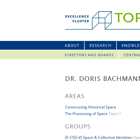
ABOUT
RESEARCH
KNOWLE
DIRECTORS AND BOARDS
CENTRA
DR. DORIS BACHMAN
AREAS
Constructing Historical Space
The Processing of Space
Topoi 1
GROUPS
(E-CSG-V) Space & Collective Identities
Topo