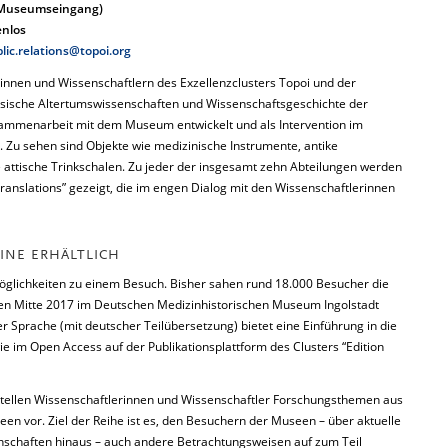
t: Museumseingang)
enlos
lic.relations@topoi.org
innen und Wissenschaftlern des Exzellenzclusters Topoi und der
ssische Altertumswissenschaften und Wissenschaftsgeschichte der
usammenarbeit mit dem Museum entwickelt und als Intervention im
. Zu sehen sind Objekte wie medizinische Instrumente, antike
attische Trinkschalen. Zu jeder der insgesamt zehn Abteilungen werden
ranslations” gezeigt, die im engen Dialog mit den Wissenschaftlerinnen
INE ERHÄLTLICH
 Möglichkeiten zu einem Besuch. Bisher sahen rund 18.000 Besucher die
rden Mitte 2017 im Deutschen Medizinhistorischen Museum Ingolstadt
her Sprache (mit deutscher Teilübersetzung) bietet eine Einführung in die
ie im Open Access auf der Publikationsplattform des Clusters “Edition
stellen Wissenschaftlerinnen und Wissenschaftler Forschungsthemen aus
een vor. Ziel der Reihe ist es, den Besuchern der Museen – über aktuelle
schaften hinaus – auch andere Betrachtungsweisen auf zum Teil