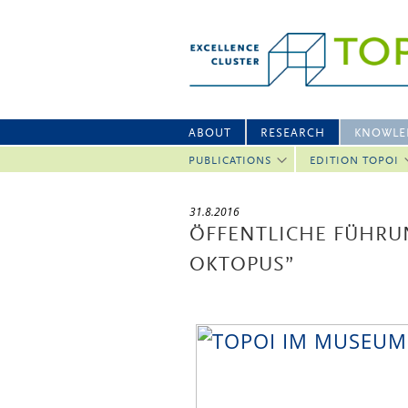
ABOUT
RESEARCH
KNOWLE
PUBLICATIONS
EDITION TOPOI
31.8.2016
ÖFFENTLICHE FÜHRUN
OKTOPUS”