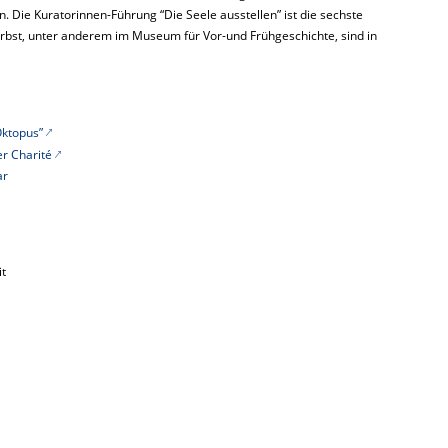
 Die Kuratorinnen-Führung “Die Seele ausstellen” ist die sechste
rbst, unter anderem im Museum für Vor-und Frühgeschichte, sind in
Oktopus”
r Charité
ar
it