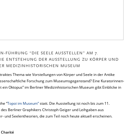
N-FÜHRUNG “DIE SEELE AUSSTELLEN” AM 7.
 DIE ENTSTEHUNG DER AUSSTELLUNG ZU KÖRPER UND
INER MEDIZINHISTORISCHEN MUSEUM
traktes Thema wie Vorstellungen von Körper und Seele in der Antike
issenschaftliche Forschung zum Museumsgegenstand? Eine Kuratorinnen-
st ein Oktopus” im Berliner Medizinhistorischen Museum gibt Einblicke in
ihe “
Topoi im Museum”
statt. Die Ausstellung ist noch bis zum 11.
 des Berliner Graphikers Christoph Geiger und Leihgaben aus
- und Seelentheorien, die zum Teil noch heute aktuell erscheinen.
 Charité