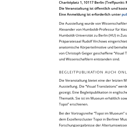
Charitéplatz 1, 10117 Berlin (Treffpunk
Die Veranstaltung ist öffentlich und kost
Eine Anmeldung ist erforderlich unter
pub
Die Ausstellung wurde von Wissenschaftler
Alexander von Humboldt-Professur für kla
Humboldt-Universität zu Berlin (HU) in Z
Präparatesaal Rudolf Virchows eingerichtet
anatomische Körperteilmotive und bemalte 
von Christoph Geiger geschaffene “Visual T
und Wissenschaftlern entstanden sind.
BEGLEITPUBLIKATION AUCH ONL
Die Veranstaltung bietet eine der letzten
Ausstellung. Die “Visual Translations” we
gezeigt. Eine Begleitpublikation in englisc
Thematik. Sie ist im Museum erhältlich sow
Topoi” erschienen.
Bei der Vortragsreihe “Topoi im Museum” 
dem Exzellenzcluster Topoi in Berliner Mus
Forschungsergebnisse der Altertumswissen