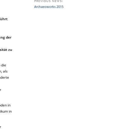
PREVIOUS NEWS:
Archaeoworks 2015
führt
ung der
sität zu
 die
, als
nderte
r
oden in
ikum in
r