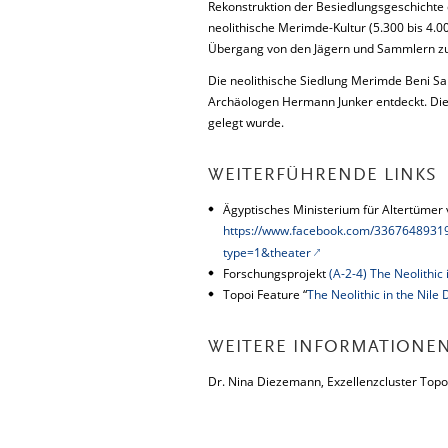
Rekonstruktion der Besiedlungsgeschichte d
neolithische Merimde-Kultur (5.300 bis 4.000 
Übergang von den Jägern und Sammlern zu 
Die neolithische Siedlung Merimde Beni Sa
Archäologen Hermann Junker entdeckt. Die
gelegt wurde.
WEITERFÜHRENDE LINKS
Ägyptisches Ministerium für Altertümer 
https://www.facebook.com/336764893
type=1&theater
Forschungsprojekt
(A-2-4) The Neolithic 
Topoi Feature “
The Neolithic in the Nile
WEITERE INFORMATIONE
Dr. Nina Diezemann, Exzellenzcluster Topoi