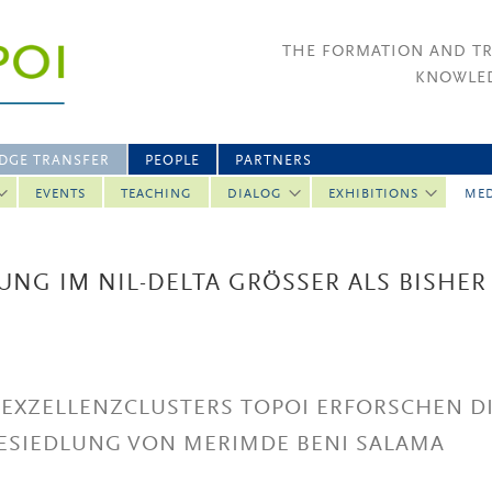
THE FORMATION AND T
KNOWLED
DGE TRANSFER
PEOPLE
PARTNERS
EVENTS
TEACHING
DIALOG
EXHIBITIONS
ME
NG IM NIL-DELTA GRÖSSER ALS BISHER A
 EXZELLENZCLUSTERS TOPOI ERFORSCHEN D
ESIEDLUNG VON MERIMDE BENI SALAMA