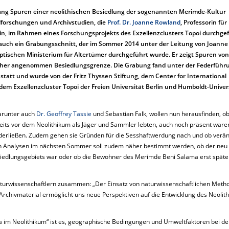
fang Spuren einer neolithischen Besiedlung der sogenannten Merimde-Kultur
dforschungen und Archivstudien, die
Prof. Dr. Joanne Rowland
, Professorin für
rlin, im Rahmen eines Forschungsprojekts des Exzellenzclusters Topoi durchge
m auch ein Grabungsschnitt, der im Sommer 2014 unter der Leitung von Joanne
ischen Ministerium für Altertümer durchgeführt wurde. Er zeigt Spuren von
isher angenommen Besiedlungsgrenze. Die Grabung fand unter der Federführ
) statt und wurde von der Fritz Thyssen Stiftung, dem Center for International
dem Exzellenzcluster Topoi der Freien Universität Berlin und Humboldt-Univer
arunter auch
Dr. Geoffrey Tassie
und Sebastian Falk, wollen nun herausfinden, ob
eits vor dem Neolithikum als Jäger und Sammler lebten, auch noch präsent waren
ederließen. Zudem gehen sie Gründen für die Sesshaftwerdung nach und ob verä
 Analysen im nächsten Sommer soll zudem näher bestimmt werden, ob der neu
 Siedlungsgebiets war oder ob die Bewohner des Merimde Beni Salama erst späte
aturwissenschaftlern zusammen: „Der Einsatz von naturwissenschaftlichen Meth
Archivmaterial ermöglicht uns neue Perspektiven auf die Entwicklung des Neolith
ta im Neolithikum“ ist es, geographische Bedingungen und Umweltfaktoren bei de