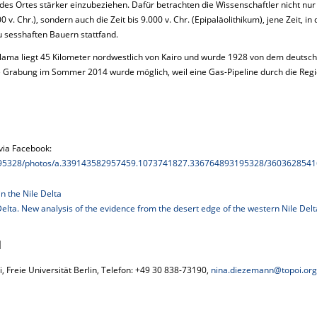
es Ortes stärker einzubeziehen. Dafür betrachten die Wissenschaftler nicht nur
v. Chr.), sondern auch die Zeit bis 9.000 v. Chr. (Epipaläolithikum), jene Zeit, in 
sesshaften Bauern stattfand.
lama liegt 45 Kilometer nordwestlich von Kairo und wurde 1928 von dem deutsc
 Grabung im Sommer 2014 wurde möglich, weil eine Gas-Pipeline durch die Reg
via Facebook:
195328/photos/a.339143582957459.1073741827.336764893195328/3603628541
in the Nile Delta
 Delta. New analysis of the evidence from the desert edge of the western Nile Delt
N
, Freie Universität Berlin, Telefon: +49 30 838-73190,
nina.diezemann@topoi.org