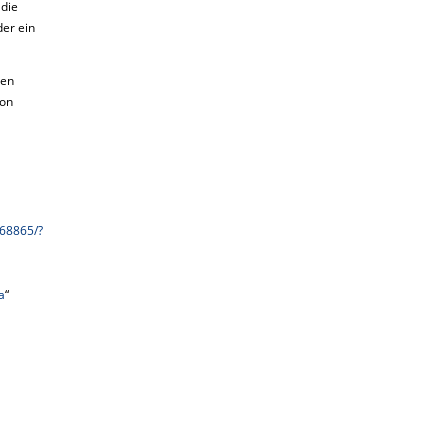
 die
der ein
hen
ion
68865/?
a
“