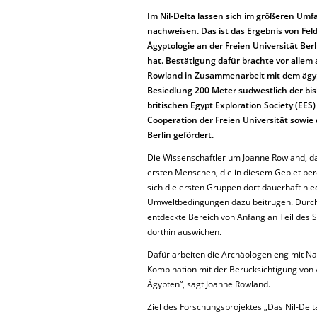
Im Nil-Delta lassen sich im größeren Um
nachweisen. Das ist das Ergebnis von Fel
Ägyptologie an der Freien Universität Be
hat. Bestätigung dafür brachte vor alle
Rowland in Zusammenarbeit mit dem ägypt
Besiedlung 200 Meter südwestlich der b
britischen Egypt Exploration Society (EES
Cooperation der Freien Universität sowie 
Berlin gefördert.
Die Wissenschaftler um Joanne Rowland, d
ersten Menschen, die in diesem Gebiet ber
sich die ersten Gruppen dort dauerhaft ni
Umweltbedingungen dazu beitrugen. Durch
entdeckte Bereich von Anfang an Teil des
dorthin auswichen.
Dafür arbeiten die Archäologen eng mit N
Kombination mit der Berücksichtigung von 
Ägypten“, sagt Joanne Rowland.
Ziel des Forschungsprojektes „Das Nil-Del