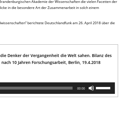
n-Brandenburgischen Akademie der Wissenschaften die vielen Facetten der
licke in die besondere Art der Zusammenarbeit in solch einem
lwissenschaften” berichtete Deutschlandfunk am 26. April 2018 über die
 die Denker der Vergangenheit die Welt sahen. Bilanz des
 nach 10 Jahren Forschungsarbeit, Berlin, 19.4.2018
Use
00:00
Up/Down
Arrow
keys
to
increase
or
decrease