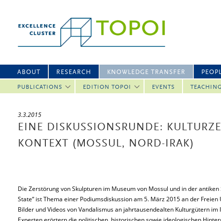
ABOUT
RESEARCH
KNOWLEDGE TRANSFER
PEOP
PUBLICATIONS
EDITION TOPOI
EVENTS
TEACHIN
3.3.2015
EINE DISKUSSIONSRUNDE: KULTURZ
KONTEXT (MOSSUL, NORD-IRAK)
Die Zerstörung von Skulpturen im Museum von Mossul und in der antiken S
State“ ist Thema einer Podiumsdiskussion am 5. März 2015 an der Freien 
Bilder und Videos von Vandalismus an jahrtausendealten Kulturgütern im I
Experten erörtern die politischen, historischen sowie ideologischen Hinter