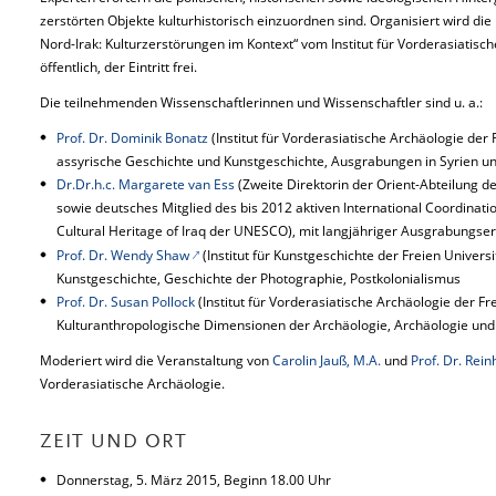
zerstörten Objekte kulturhistorisch einzuordnen sind. Organisiert wird di
Nord-Irak: Kulturzerstörungen im Kontext“ vom Institut für Vorderasiatische
öffentlich, der Eintritt frei.
Die teilnehmenden Wissenschaftlerinnen und Wissenschaftler sind u. a.:
Prof. Dr. Dominik Bonatz
(Institut für Vorderasiatische Archäologie der F
assyrische Geschichte und Kunstgeschichte, Ausgrabungen in Syrien un
Dr.Dr.h.c. Margarete van Ess
(Zweite Direktorin der Orient-Abteilung d
sowie deutsches Mitglied des bis 2012 aktiven International Coordinati
Cultural Heritage of Iraq der UNESCO), mit langjähriger Ausgrabungser
Prof. Dr. Wendy Shaw
(Institut für Kunstgeschichte der Freien Universi
Kunstgeschichte, Geschichte der Photographie, Postkolonialismus
Prof. Dr. Susan Pollock
(Institut für Vorderasiatische Archäologie der Fr
Kulturanthropologische Dimensionen der Archäologie, Archäologie und
Moderiert wird die Veranstaltung von
Carolin Jauß, M.A.
und
Prof. Dr. Rei
Vorderasiatische Archäologie.
ZEIT UND ORT
Donnerstag, 5. März 2015, Beginn 18.00 Uhr