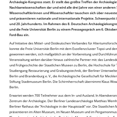
Archäologie-Kongress statt. Er stellt das größte Treffen der Archäolo
Nachbarwissenschaften dar und wird alle drei Jahre von einer anderen 
Wissenschaftlerinnen und Wissenschaftler tauschen sich über neueste
und präsentieren nationale und internationale Projekte. Schwerpunkt is
und 20. Jahrhunderts. Im Rahmen des 8. Deutschen Archäologiekongr
und die Freie Universität Berlin zu einem Pressegespräch am 6. Oktob
Ford-Bau ein.
Auf Initiative des Mittel- und Ostdeutschen Verbandes für Altertumsforsch
konnte die Freie Universität Berlin mit dem Exzellenzcluster Topoi und dem
gewonnen werden, sich maßgeblich an der Vorbereitung und Durchführung
Veranstaltung wirken darüber hinaus zahlreiche Partner mit: das Landes
und Frühgeschichte der Staatlichen Museen zu Berlin, die Hochschule für 
Studiengang Restaurierung und Grabungstechnik, der Berliner Unterwelten 
Berlin und Brandenburg e. V., die Archäologische Gesellschaft für Meckl
Stiftung Stadtmuseum Berlin. Die Schirmherrschaft übernimmt Klaus Wow
Berlin.
Erwartet werden 700 Teilnehmer aus dem In- und Ausland. In Abendveranst
Zentrum der Archäologie. Der Berliner Landesarchäologe Matthias Wemhof
Berliner Rathaus die “Archäologie in der Hauptstadt“ vor. Die Staatlichen
präsentieren im Alten Museum, im Neuen Museum und im Pergamonmuseu