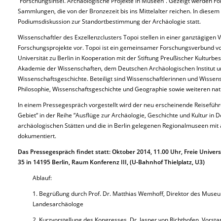
“Forschungsinsel. Archäologische Projekte in Museen“. Gezeigt werden Fo
Sammlungen, die von der Bronzezeit bis ins Mittelalter reichen. In diese
Podiumsdiskussion zur Standortbestimmung der Archäologie statt.
Wissenschaftler des Exzellenzclusters Topoi stellen in einer ganztägigen V
Forschungsprojekte vor. Topoi ist ein gemeinsamer Forschungsverbund vo
Universität zu Berlin in Kooperation mit der Stiftung Preußischer Kulturbe
Akademie der Wissenschaften, dem Deutschen Archäologischen Institut un
Wissenschaftsgeschichte. Beteiligt sind Wissenschaftlerinnen und Wissensc
Philosophie, Wissenschaftsgeschichte und Geographie sowie weiteren nat
In einem Pressegespräch vorgestellt wird der neu erscheinende Reiseführe
Gebiet“ in der Reihe “Ausflüge zur Archäologie, Geschichte und Kultur in D
archäologischen Stätten und die in Berlin gelegenen Regionalmuseen mi
dokumentiert.
Das Pressegespräch findet statt: Oktober 2014, 11.00 Uhr, Freie Univers
35 in 14195 Berlin, Raum Konferenz III, (U-Bahnhof Thielplatz, U3)
Ablauf:
1. Begrüßung durch Prof. Dr. Matthias Wemhoff, Direktor des Museum
Landesarchäologe
2. Kurzvorstellung des Kongresses, Dr. Jasper von Richthofen, Vorsta