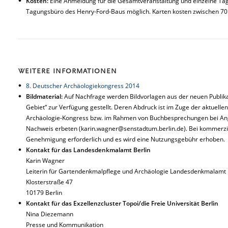
Kosten:
Eine Anmeldung für die Gesamtveranstaltung und einzelne Tag
Tagungsbüro des Henry-Ford-Baus möglich. Karten kosten zwischen 70
WEITERE INFORMATIONEN
8. Deutscher Archäologiekongress 2014
Bildmaterial:
Auf Nachfrage werden Bildvorlagen aus der neuen Publikat
Gebiet“ zur Verfügung gestellt. Deren Abdruck ist im Zuge der aktuelle
Archäologie-Kongress bzw. im Rahmen von Buchbesprechungen bei Anga
Nachweis erbeten (karin.wagner@senstadtum.berlin.de). Bei kommerziel
Genehmigung erforderlich und es wird eine Nutzungsgebühr erhoben.
Kontakt für das Landesdenkmalamt Berlin
Karin Wagner
Leiterin für Gartendenkmalpflege und Archäologie Landesdenkmalamt 
Klosterstraße 47
10179 Berlin
Kontakt für das Exzellenzcluster Topoi/die Freie Universität Berlin
Nina Diezemann
Presse und Kommunikation