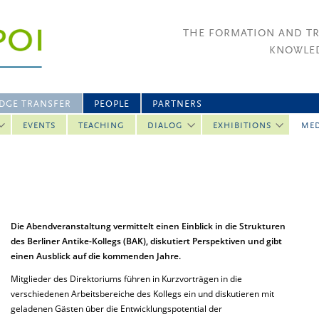
THE FORMATION AND T
KNOWLED
DGE TRANSFER
PEOPLE
PARTNERS
EVENTS
TEACHING
DIALOG
EXHIBITIONS
ME
Die Abendveranstaltung vermittelt einen Einblick in die Strukturen
des Berliner Antike-Kollegs (BAK), diskutiert Perspektiven und gibt
einen Ausblick auf die kommenden Jahre.
Mitglieder des Direktoriums führen in Kurzvorträgen in die
verschiedenen Arbeitsbereiche des Kollegs ein und diskutieren mit
geladenen Gästen über die Entwicklungspotential der