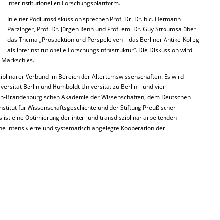
interinstitutionellen Forschungsplattform.
In einer Podiumsdiskussion sprechen Prof. Dr. Dr. h.c. Hermann
Parzinger, Prof. Dr. Jürgen Renn und Prof. em. Dr. Guy Stroumsa über
das Thema „Prospektion und Perspektiven – das Berliner Antike-Kolleg
als interinstitutionelle Forschungsinfrastruktur“. Die Diskussion wird
h Markschies.
sziplinärer Verbund im Bereich der Altertumswissenschaften. Es wird
versität Berlin und Humboldt-Universität zu Berlin – und vier
rlin-Brandenburgischen Akademie der Wissenschaften, dem Deutschen
nstitut für Wissenschaftsgeschichte und der Stiftung Preußischer
gs ist eine Optimierung der inter- und transdisziplinär arbeitenden
ne intensivierte und systematisch angelegte Kooperation der