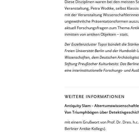
Diese Disziplinen waren bei den meisten Sc
Veranstaltung, Petra Wodtke, selbst Klassi
mit der Veranstaltung Wissenschaftlerinne
ungewöhnliche Präsentationsformen auszu
aktuell Forschungsfragen zum Thema Antik
inmitten von antiken Objekten – statt.
Der Exzellenzcluster Topoi bündelt die Stärke
Freien Universität Berlin und der Humboldt-U
Wissenschaften, dem Deutschen Archäologische
Stiftung Preußischer Kulturbesitz. Das Berli
eine interinstitutionelle Forschungs- und Au
WEITERE INFORMATIONEN
Antiquity Slam – Altertumswissenschaftl
Von Triumphbögen über Detektivgeschich
mit einem Grußwort von Prof. Dr. Dres. h.c
Berliner Antike-Kollegs).