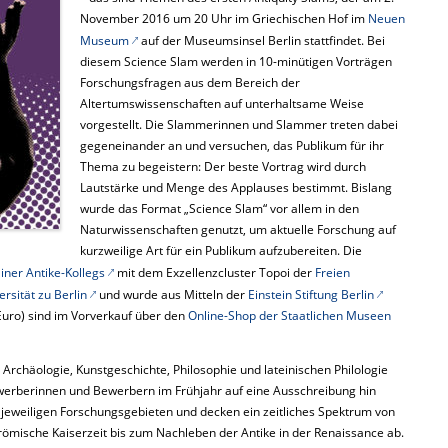
November 2016 um 20 Uhr im Griechischen Hof im
Neuen
Museum
auf der Museumsinsel Berlin stattfindet. Bei
diesem Science Slam werden in 10-minütigen Vorträgen
Forschungsfragen aus dem Bereich der
Altertumswissenschaften auf unterhaltsame Weise
vorgestellt. Die Slammerinnen und Slammer treten dabei
gegeneinander an und versuchen, das Publikum für ihr
Thema zu begeistern: Der beste Vortrag wird durch
Lautstärke und Menge des Applauses bestimmt. Bislang
wurde das Format „Science Slam“ vor allem in den
Naturwissenschaften genutzt, um aktuelle Forschung auf
kurzweilige Art für ein Publikum aufzubereiten. Die
iner Antike-Kollegs
mit dem Exzellenzcluster Topoi der
Freien
rsität zu Berlin
und wurde aus Mitteln der
Einstein Stiftung Berlin
 Euro) sind im Vorverkauf über den
Online-Shop der Staatlichen Museen
rchäologie, Kunstgeschichte, Philosophie und lateinischen Philologie
werberinnen und Bewerbern im Frühjahr auf eine Ausschreibung hin
eweiligen Forschungsgebieten und decken ein zeitliches Spektrum von
ömische Kaiserzeit bis zum Nachleben der Antike in der Renaissance ab.