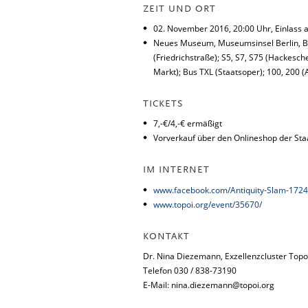
ZEIT UND ORT
02. November 2016, 20:00 Uhr, Einlass 
Neues Museum, Museumsinsel Berlin, Bod
(Friedrichstraße); S5, S7, S75 (Hackes
Markt); Bus TXL (Staatsoper); 100, 200 (
TICKETS
7,-€/4,-€ ermäßigt
Vorverkauf über den Onlineshop der Sta
IM INTERNET
www.facebook.com/Antiquity-Slam-172
www.topoi.org/event/35670/
KONTAKT
Dr. Nina Diezemann, Exzellenzcluster Topoi,
Telefon 030 / 838-73190
E-Mail: nina.diezemann@topoi.org