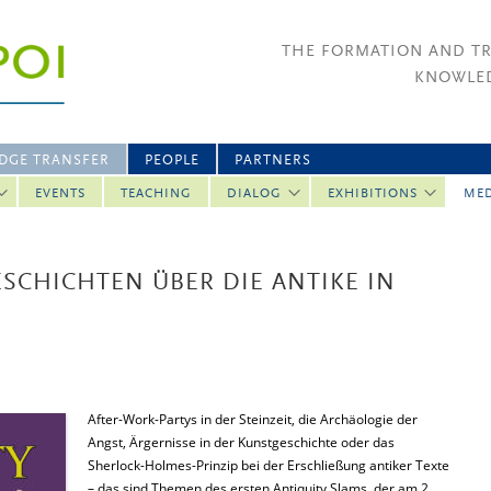
THE FORMATION AND T
KNOWLED
DGE TRANSFER
PEOPLE
PARTNERS
EVENTS
TEACHING
DIALOG
EXHIBITIONS
ME
ESCHICHTEN ÜBER DIE ANTIKE IN
After-Work-Partys in der Steinzeit, die Archäologie der
Angst, Ärgernisse in der Kunstgeschichte oder das
Sherlock-Holmes-Prinzip bei der Erschließung antiker Texte
– das sind Themen des ersten Antiquity Slams, der am 2.