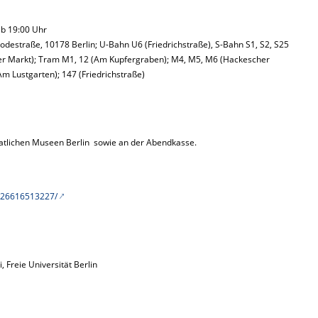
ab 19:00 Uhr
estraße, 10178 Berlin; U-Bahn U6 (Friedrichstraße), S-Bahn S1, S2, S25
cher Markt); Tram M1, 12 (Am Kupfergraben); M4, M5, M6 (Hackescher
Am Lustgarten); 147 (Friedrichstraße)
atlichen Museen Berlin sowie an der Abendkasse.
426616513227/
 Freie Universität Berlin