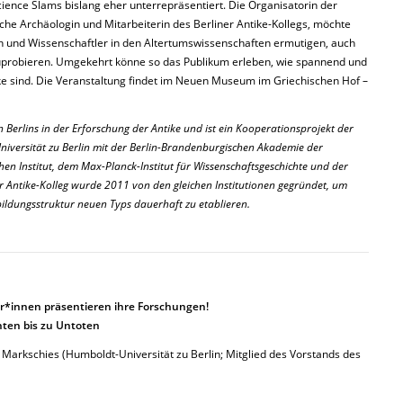
ience Slams bislang eher unterrepräsentiert. Die Organisatorin der
sche Archäologin und Mitarbeiterin des Berliner Antike-Kollegs, möchte
n und Wissenschaftler in den Altertumswissenschaften ermutigen, auch
probieren. Umgekehrt könne so das Publikum erleben, wie spannend und
e sind. Die Veranstaltung findet im Neuen Museum im Griechischen Hof –
n Berlins in der Erforschung der Antike und ist ein Kooperationsprojekt der
niversität zu Berlin mit der Berlin-Brandenburgischen Akademie der
n Institut, dem Max-Planck-Institut für Wissenschaftsgeschichte und der
ner Antike-Kolleg wurde 2011 von den gleichen Institutionen gegründet, um
sbildungsstruktur neuen Typs dauerhaft zu etablieren.
er*innen präsentieren ihre Forschungen!
ten bis zu Untoten
. Markschies (Humboldt-Universität zu Berlin; Mitglied des Vorstands des