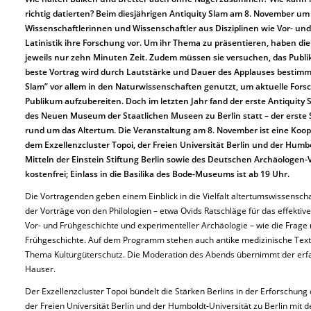
richtig datierten? Beim diesjährigen Antiquity Slam am 8. November um
Wissenschaftlerinnen und Wissenschaftler aus Disziplinen wie Vor- un
Latinistik ihre Forschung vor. Um ihr Thema zu präsentieren, haben d
jeweils nur zehn Minuten Zeit. Zudem müssen sie versuchen, das Publi
beste Vortrag wird durch Lautstärke und Dauer des Applauses bestimm
Slam” vor allem in den Naturwissenschaften genutzt, um aktuelle Forsc
Publikum aufzubereiten. Doch im letzten Jahr fand der erste Antiquity
des Neuen Museum der Staatlichen Museen zu Berlin statt – der erste 
rund um das Altertum. Die Veranstaltung am 8. November ist eine Koope
dem Exzellenzcluster Topoi, der Freien Universität Berlin und der Humbo
Mitteln der Einstein Stiftung Berlin sowie des Deutschen Archäologen-Ve
kostenfrei; Einlass in die Basilika des Bode-Museums ist ab 19 Uhr.
Die Vortragenden geben einem Einblick in die Vielfalt altertumswissensch
der Vorträge von den Philologien – etwa Ovids Ratschläge für das effektiv
Vor- und Frühgeschichte und experimenteller Archäologie – wie die Frage
Frühgeschichte. Auf dem Programm stehen auch antike medizinische Text
Thema Kulturgüterschutz. Die Moderation des Abends übernimmt der er
Hauser.
Der Exzellenzcluster Topoi bündelt die Stärken Berlins in der Erforschung 
der Freien Universität Berlin und der Humboldt-Universität zu Berlin mi