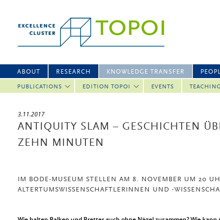
ABOUT
RESEARCH
KNOWLEDGE TRANSFER
PEOP
PUBLICATIONS
EDITION TOPOI
EVENTS
TEACHIN
3.11.2017
ANTIQUITY SLAM – GESCHICHTEN ÜBE
ZEHN MINUTEN
IM BODE-MUSEUM STELLEN AM 8. NOVEMBER UM 20 U
ALTERTUMSWISSENSCHAFTLERINNEN UND -WISSENSCHA
Wie halten Balken und Bretter auch ohne Nägel zusammen? Wie kann m