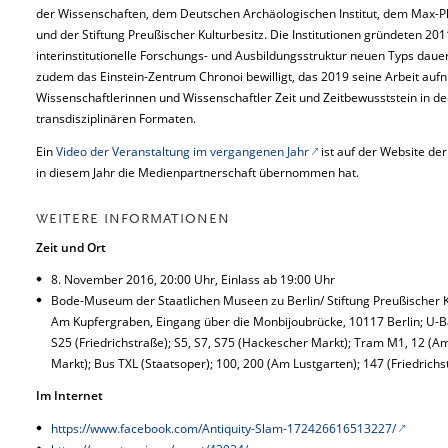
der Wissenschaften, dem Deutschen Archäologischen Institut, dem Max-Pla
und der Stiftung Preußischer Kulturbesitz. Die Institutionen gründeten 201
interinstitutionelle Forschungs- und Ausbildungsstruktur neuen Typs dauer
zudem das Einstein-Zentrum Chronoi bewilligt, das 2019 seine Arbeit auf
Wissenschaftlerinnen und Wissenschaftler Zeit und Zeitbewusststein in der
transdisziplinären Formaten.
Ein
Video der Veranstaltung im vergangenen Jahr
ist auf der Website de
in diesem Jahr die Medienpartnerschaft übernommen hat.
WEITERE INFORMATIONEN
Zeit und Ort
8. November 2016, 20:00 Uhr, Einlass ab 19:00 Uhr
Bode-Museum der Staatlichen Museen zu Berlin/ Stiftung Preußischer Ku
Am Kupfergraben, Eingang über die Monbijoubrücke, 10117 Berlin; U-Ba
S25 (Friedrichstraße); S5, S7, S75 (Hackescher Markt); Tram M1, 12 (
Markt); Bus TXL (Staatsoper); 100, 200 (Am Lustgarten); 147 (Friedrichs
Im Internet
https://www.facebook.com/Antiquity-Slam-172426616513227/