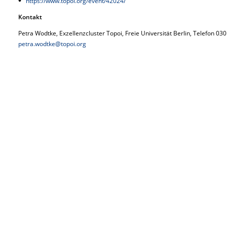
https://www.topoi.org/event/42024/
Kontakt
Petra Wodtke, Exzellenzcluster Topoi, Freie Universität Berlin, Telefon 030
petra.wodtke@topoi.org